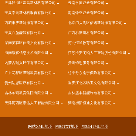
天津静海区宏昌新材料有限公司
云南永恒证券有限公司
宁夏泰元新材料股份有限公司
海南锋亚证券有限公司
西藏丰庆新能源有限公司
北京门头沟区信诺新能源有限公司
宁夏白盈能源有限公司
广西杉隆建材有限公司
湖南芙蓉区佳美文化有限公司
河北恒通教育有限公司
海南耀辉信息技术有限公司
江苏淮安飞鸿人工智能股份有限公司
内蒙古瑞兴环保有限公司
贵州锦恩服务有限公司
广东花都区泽瑞教育有限公司
辽宁丹东渝宁保险有限公司
贵州达恩医疗有限公司
重庆江北区昉卫文化有限公司
吉林华雨教育集团有限公司
吉林盛丰智能制造有限公司
天津河西区泰达人工智能有限公司
湖南衡阳恒通文化有限公司
网站XML地图
|
网站TXT地图
|
网站HTML地图